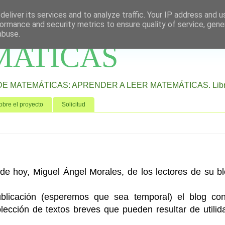
eliver its services and to analyze traffic. Your IP address and 
ormance and security metrics to ensure quality of service, gen
abuse.
MATICAS
MATEMÁTICAS: APRENDER A LEER MATEMÁTICAS. Libros para
obre el proyecto
Solicitud
de hoy, Miguel Ángel Morales, de los lectores de su b
ublicación (esperemos que sea temporal) el blog con
lección de textos breves que pueden resultar de utilid