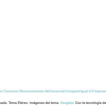
tive Commons Reconocimiento-NoComercial-CompartirIgual 4.0 Internac
ada. Tema Etéreo. Imágenes del tema:
Deejpilot
. Con la tecnología d