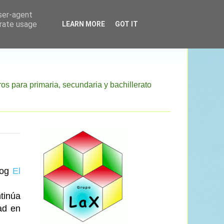
user-agent
erate usage
LEARN MORE
GOT IT
 primaria, secundaria y bachillerato
log
El
tinúa
ad en