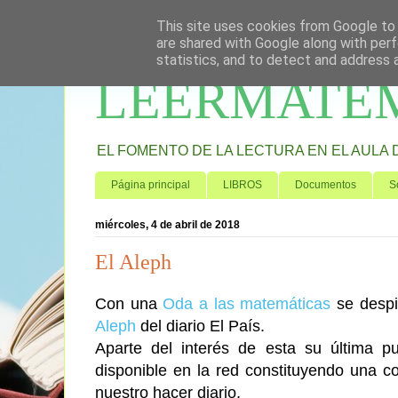
This site uses cookies from Google to d
are shared with Google along with perf
statistics, and to detect and address 
LEERMATE
EL FOMENTO DE LA LECTURA EN EL AULA DE 
Página principal
LIBROS
Documentos
S
miércoles, 4 de abril de 2018
El Aleph
Con una
Oda a las matemáticas
se despi
Aleph
del diario El País.
Aparte del interés de esta su última p
disponible en la red constituyendo una co
nuestro hacer diario.